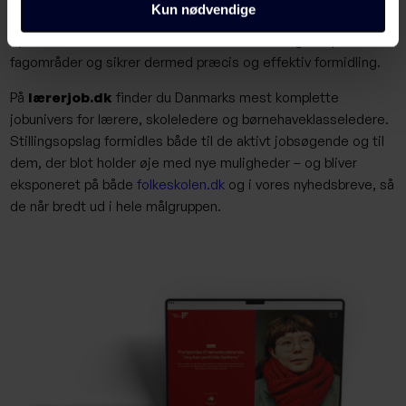
Kun nødvendige
opdateret med nyheder, faglig viden og inspiration. Vores
nyhedsbreve rammer både brede interesser og 22 specifikke
fagområder og sikrer dermed præcis og effektiv formidling.
På
lærerjob.dk
finder du Danmarks mest komplette
jobunivers for lærere, skoleledere og børnehaveklasseledere.
Stillingsopslag formidles både til de aktivt jobsøgende og til
dem, der blot holder øje med nye muligheder – og bliver
eksponeret på både
folkeskolen.dk
og i vores nyhedsbreve, så
de når bredt ud i hele målgruppen.