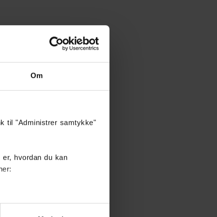
Om
nk til "Administrer samtykke"
 er, hvordan du kan
her: