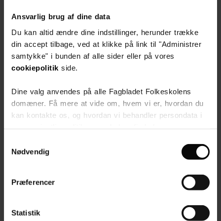
Send en gratis forespørgsel til os, så vender vi
Ansvarlig brug af dine data
tilbage til dig hurtigst muligt.
Du kan altid ændre dine indstillinger, herunder trække
Gratis
din accept tilbage, ved at klikke på link til "Administrer
Få prisoverslag
samtykke" i bunden af alle sider eller på vores
Ingen forpligtelser
cookiepolitik
side.
Dine valg anvendes på alle Fagbladet Folkeskolens
Vælg produkt
domæner. Få mere at vide om, hvem vi er, hvordan du
kan kontakte os, og hvordan vi behandler persondata i
Vælg produkt
vores privatlivspolitik, som du kan finde her:
https://www.folkeskolen.dk/persondata/
Samtykkevalg
Nødvendig
Send forespørgsel
Præferencer
Formater og priser
Statistik