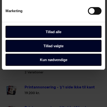
Onlineannoncering - Topbanner, banner 1
Marketing
og banner 2
3.900 kr./måned
fra
3 Variationer
Tillad alle
Onlineannoncering - jobannonce
5.600 kr./måned
Tillad valgte
Kun nødvendige
Printannoncering - Jobannonce
11.100 kr.
fra
2 Variationer
Printannoncering - 1/1 side ikke til kant
19.200 kr.