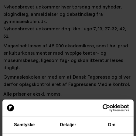
Nyhedsbrevet udkommer hver torsdag med nyheder,
blogindlæg, anmeldelser og debatindlæg fra
gymnasieskolen.dk.
Nyhedsbrevet udkommer dog ikke i uge 7, 13, 27-32, 42,
52.
Magasinet læses af 48.000 akademikere, som i høj grad
er kulturkonsumenter med hyppige teater- og
museumsbesøg, ligesom fag- og skønlitteratur læses
dagligt.
Gymnasieskolen er medlem af Dansk Fagpresse og bliver
derfor oplagskontrolleret af Fagpressens Medie Kontrol.
Alle priser er ekskl. moms.
Samtykke
Detaljer
Om
Annoncér med Folkeskolen