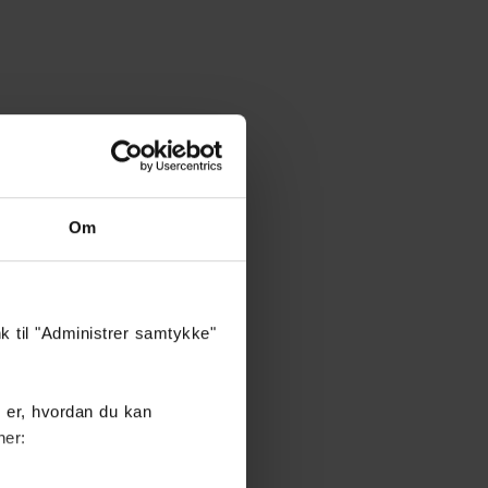
Om
nk til "Administrer samtykke"
 er, hvordan du kan
her: