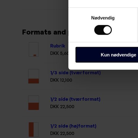
Samtykkevalg
Nødvendig
Formats and prices
Rubrik
DKK 5,600
Kun nødvendige
1/3 side (tværformat)
DKK 12,100
1/2 side (tværformat)
DKK 22,500
1/2 side (højformat)
DKK 22,500