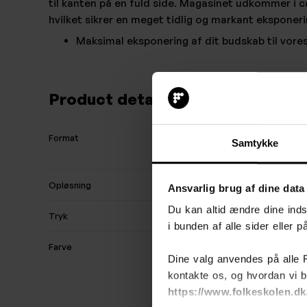
til kanten på en fuld side. Magasinet udkommer i ca
hvilket sikrer en meget tidlig og markant eksponeri
Maksimal eksponering af dit budskab til vores
Product details
Format
Samtykke
Opløsning
Ansvarlig brug af dine data
Du kan altid ændre dine indst
Tryk
i bunden af alle sider eller 
Farve
Dine valg anvendes på alle 
kontakte os, og hvordan vi b
https://www.folkeskolen.dk