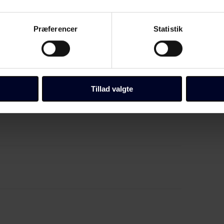
profiler/heatset/stibocomplete_ps1_mwc_fogra51l_0.zip
Præferencer
Statistik
Tillad valgte