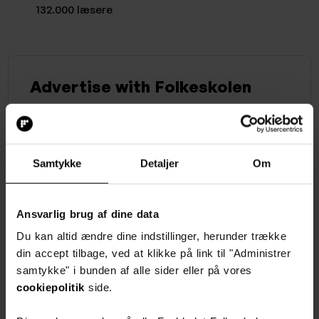
132.000 læsere
Advertise with Folkeskolen
Send a free request to us and our team will get
back to you as soon as possible.
Free of charge
Samtykke
Detaljer
Om
Get price suggestions
No commitments
Ansvarlig brug af dine data
Du kan altid ændre dine indstillinger, herunder trække
Select product
din accept tilbage, ved at klikke på link til "Administrer
samtykke" i bunden af alle sider eller på vores
Rubrik
cookiepolitik
side.