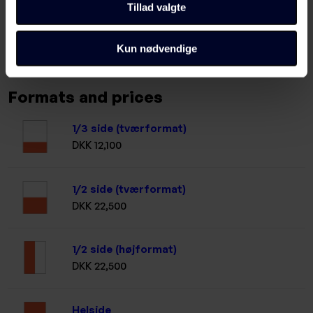
Tillad valgte
https://stibocomplete.com/wp-content/uploads/data/icc-
profiler/heatset/stibocomplete_ps1_mwc_fogra51l_0.zip
Kun nødvendige
Formats and prices
1/3 side (tværformat)
DKK 12,100
1/2 side (tværformat)
DKK 22,500
1/2 side (højformat)
DKK 22,500
Helside